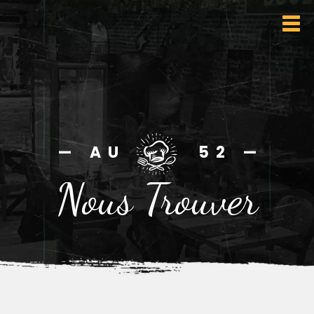
— A U
5 2 —
Nous Trouver